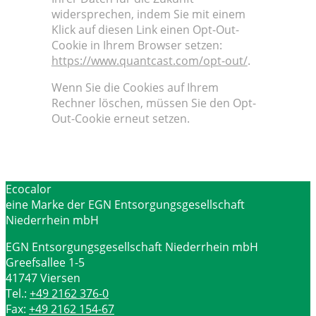
widersprechen, indem Sie mit einem
Klick auf diesen Link einen Opt-Out-
Cookie in Ihrem Browser setzen:
https://www.quantcast.com/opt-out/
.
Wenn Sie die Cookies auf Ihrem
Rechner löschen, müssen Sie den Opt-
Out-Cookie erneut setzen.
Ecocalor
eine Marke der EGN Entsorgungsgesellschaft
Niederrhein mbH
EGN Entsorgungsgesellschaft Niederrhein mbH
Greefsallee 1-5
41747 Viersen
Tel.:
+49 2162 376-0
Fax:
+49 2162 154-67