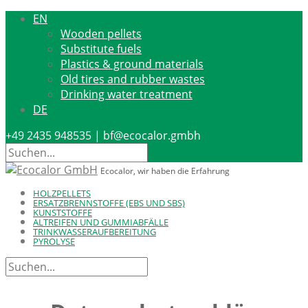
EN
Wooden pellets
Substitute fuels
Plastics & ground materials
Old tires and rubber wastes
Drinking water treatment
DE
+49 2435 948535 | bf@ecocalor.gmbh
Ecocalor, wir haben die Erfahrung
HOLZPELLETS
ERSATZBRENNSTOFFE (EBS UND SBS)
KUNSTSTOFFE
ALTREIFEN UND GUMMIABFÄLLE
TRINKWASSERAUFBEREITUNG
PYROLYSE